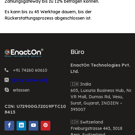
Zahlungsgateway bis zu 12% betragen können.
Es kann bis zu 45 Werktage dauern, bis der
Rückerstattungsprozess abgeschlossen ist.
Büro
EnactOn Technologies Pvt.
+91 74260 60610
Ltd.
[email protected]
🇮🇳 India
erlassen
605, Luxuria Business Hub, Nr.
VR Mall, Dumas Rd, Vesu,
Surat, Gujarat, INDIEN –
CIN: U72900GJ2019PTC10
395007
8413
🇨🇭 Switzerland
Freiburgstrasse 443, 3018
Bern, Switzerland