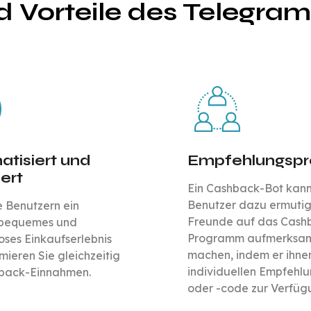
d Vorteile des Telegra
tisiert und
Empfehlungsp
ert
Ein Cashback-Bot kan
Benutzer dazu ermutig
e Benutzern ein
Freunde auf das Cash
, bequemes und
Programm aufmerksam
oses Einkaufserlebnis
machen, indem er ihne
ieren Sie gleichzeitig
individuellen Empfehlu
hback-Einnahmen.
oder -code zur Verfügun