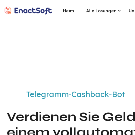
Heim
Alle Lösungen
Un
EnactSoft
Bestes Cashback-Softwareentwicklungsunternehmen
Telegramm-Cashback-Bot
Verdienen Sie Geld
einem vollautoma