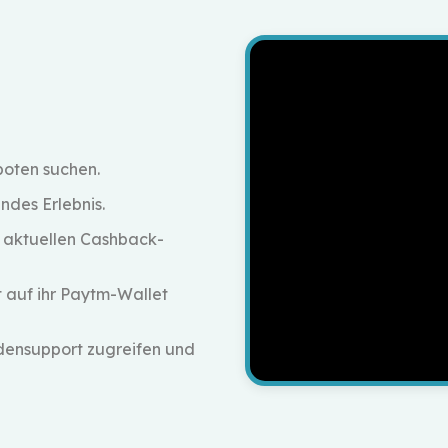
oten suchen.
ndes Erlebnis.
 aktuellen Cashback-
t auf ihr Paytm-Wallet
densupport zugreifen und