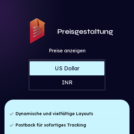
Preisgestaltung
Preise anzeigen
US Dollar
INR
Dynamische und vielfältige Layouts
Laraberg unterstützt die Krypto-Cashback-Website
Postback für sofortiges Tracking
mit Drag & Drop-Layout für mehrere Blöcke. Hilft
Sofortiges Cashback-Tracking mit Postback-
beim Erstellen eines einzigartigen Layouts, ohne