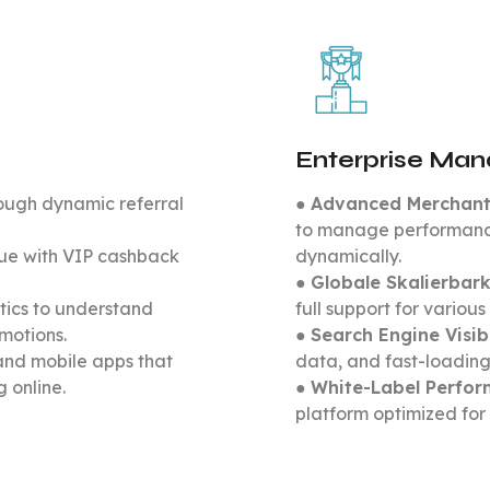
Enterprise Man
rough dynamic referral
●
Advanced Merchan
to manage performance
lue with VIP cashback
dynamically.
●
Globale Skalierbark
tics to understand
full support for vario
motions.
●
Search Engine Visibi
and mobile apps that
data, and fast-loading
 online.
●
White-Label Perfo
platform optimized for