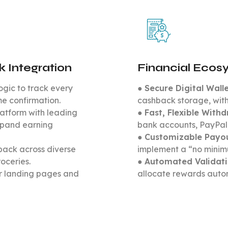
 Integration
Financial Ecosy
ogic to track every
●
Secure Digital Wall
me confirmation.
cashback storage, with
latform with leading
●
Fast, Flexible With
xpand earning
bank accounts, PayPal, 
●
Customizable Payou
hback across diverse
implement a “no minim
roceries.
●
Automated Validat
er landing pages and
allocate rewards autom