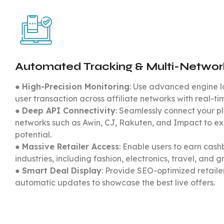
Automated Tracking & Multi-Network
●
High-Precision Monitoring
: Use advanced engine l
user transaction across affiliate networks with real-ti
●
Deep API Connectivity
: Seamlessly connect your p
networks such as Awin, CJ, Rakuten, and Impact to e
potential.
●
Massive Retailer Access
: Enable users to earn cas
industries, including fashion, electronics, travel, and g
●
Smart Deal Display
: Provide SEO-optimized retail
automatic updates to showcase the best live offers.