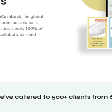
ts
pCashback
, the global
r premium solution is
o pass nearly
100% of
 collaborations and
e’ve catered to 500+ clients from 