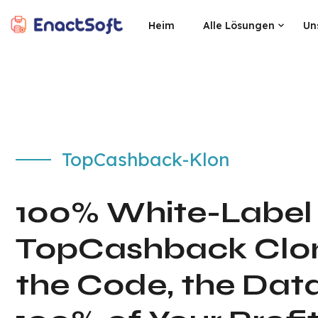
Heim
Alle Lösungen
Un
EnactSoft
Bestes Cashback-Softwareentwicklungsunternehmen
TopCashback-Klon
100% White-Label
TopCashback Clo
the Code, the Dat