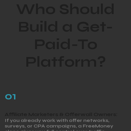
Who Should
Build a Get-
Paid-To
Platform?
01
Affiliate Marketers & Offerwall Owners:
If you already work with offer networks,
surveys, or CPA campaigns, a FreeMoney