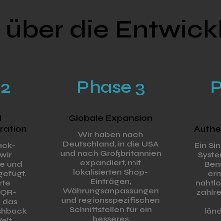
 über die Entwick
 2
Phase 3
P
d
Globale Expansion
ration
Authe
Wir haben nach
Deutschland, in die USA
ack-
Ein Si
und nach Großbritannien
wir
Syste
expandiert, mit
e und
Ben
lokalisierten Shop-
gefügt.
erm
Einträgen,
rte
nahtlo
Währungsanpassungen
 QR-
zahlr
und regionsspezifischen
 das
Schnittstellen für ein
shback
län
besseres
elt