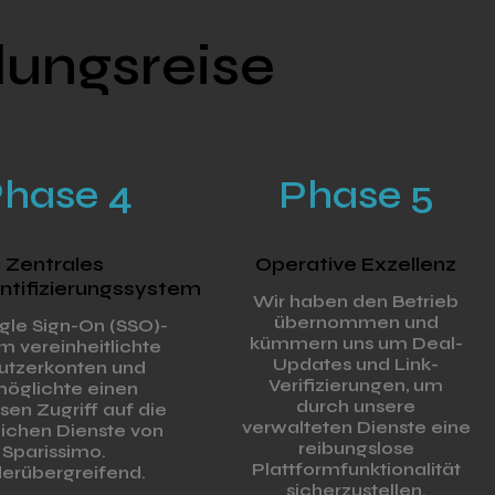
lungsreise
hase 4
Phase 5
Zentrales
Operative Exzellenz
ntifizierungssystem
Wir haben den Betrieb
übernommen und
ngle Sign-On (SSO)-
kümmern uns um Deal-
m vereinheitlichte
Updates und Link-
utzerkonten und
Verifizierungen, um
öglichte einen
durch unsere
sen Zugriff auf die
verwalteten Dienste eine
eichen Dienste von
reibungslose
Sparissimo.
Plattformfunktionalität
derübergreifend.
sicherzustellen.