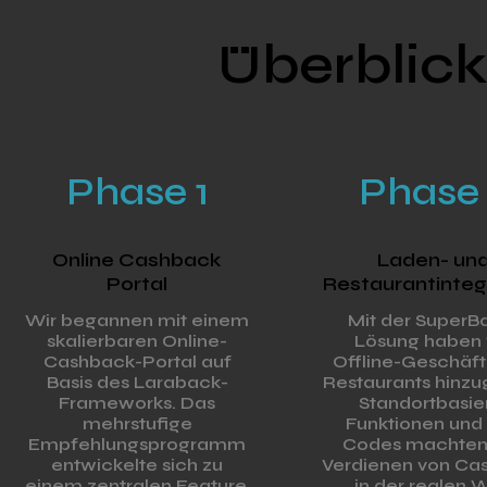
Überblick
Phase 1
Phase
Online Cashback
Laden- un
Portal
Restaurantinteg
Wir begannen mit einem
Mit der SuperB
skalierbaren Online-
Lösung haben 
Cashback-Portal auf
Offline-Geschäft
Basis des Laraback-
Restaurants hinzu
Frameworks. Das
Standortbasie
mehrstufige
Funktionen und
Empfehlungsprogramm
Codes machten
entwickelte sich zu
Verdienen von Ca
einem zentralen Feature,
in der realen W