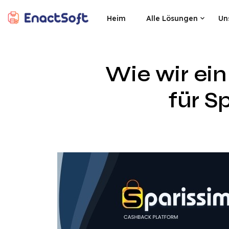
Heim
Alle Lösungen
Un
EnactSoft
Bestes Cashback-Softwareentwicklungsunternehmen
Wie wir ei
für S