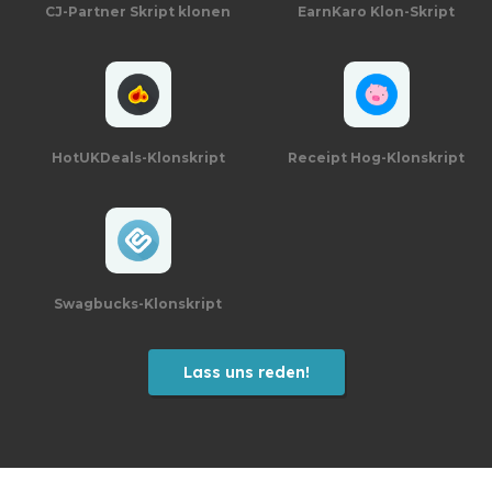
CJ-Partner
Skript klonen
EarnKaro Klon-Skript
HotUKDeals-Klonskript
Receipt Hog-Klonskript
Swagbucks-Klonskript
Lass uns reden!