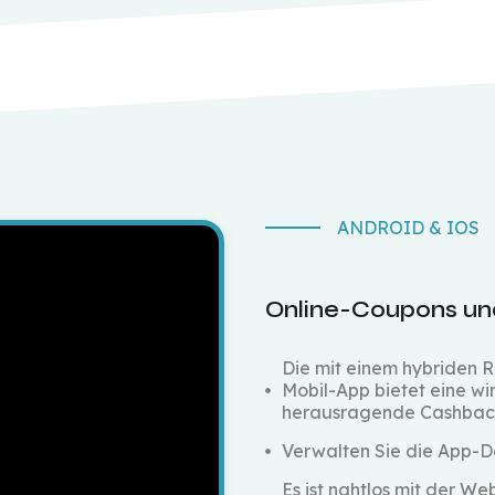
ANDROID & IOS
Online-Coupons un
Die mit einem hybriden
Mobil-App bietet eine wir
herausragende Cashbac
Verwalten Sie die App-D
Es ist nahtlos mit der 