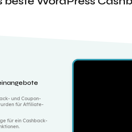
as beste WordPress Cash
heinangebote
back- und Coupon-
den für Affiliate-
age für ein Cashback-
nktionen.