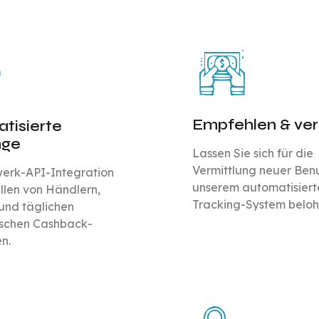
Empfehlen & ve
tisierte
nge
Lassen Sie sich für die
Vermittlung neuer Benu
werk-API-Integration
unserem automatisiert
llen von Händlern,
Tracking-System beloh
und täglichen
schen Cashback-
n.