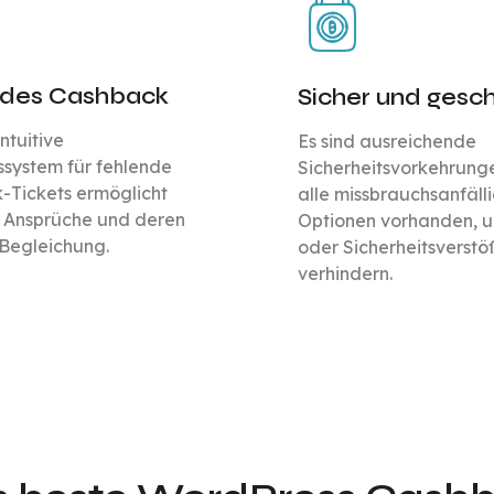
ndes Cashback
Sicher und gesc
ntuitive
Es sind ausreichende
system für fehlende
Sicherheitsvorkehrun
-Tickets ermöglicht
alle missbrauchsanfäll
e Ansprüche und deren
Optionen vorhanden, 
 Begleichung.
oder Sicherheitsverstö
verhindern.