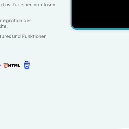
h ist für einen nahtlosen
tegration des
ite.
atures und Funktionen