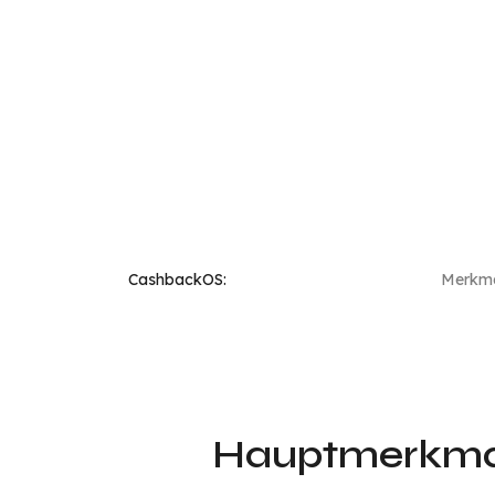
CashbackOS:
Merkm
Hauptmerkmal