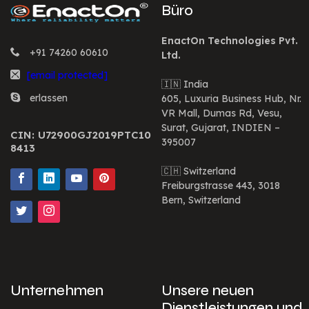
Büro
EnactOn Technologies Pvt.
+91 74260 60610
Ltd.
[email protected]
🇮🇳 India
erlassen
605, Luxuria Business Hub, Nr.
VR Mall, Dumas Rd, Vesu,
Surat, Gujarat, INDIEN –
CIN: U72900GJ2019PTC10
395007
8413
🇨🇭 Switzerland
Freiburgstrasse 443, 3018
Bern, Switzerland
Unternehmen
Unsere neuen
Dienstleistungen und